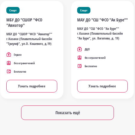
Спорт
Спорт
МБУ ДО "СШОР "ФСО
МАУ ДО "СШ "ФСО "Ак Буре""
"Авиатор"
МАУ ДО "СШ "ФСО "Ак Буре""
г.Казани (Плавательный бассейн
МБУ ДО "СШОР "ФСО "Авиатор""
"Ак Буре", ул. Вагапова, д. 19)
г.Казани (Плавательный бассейн
"Триумф", ул.О. Кошевого, д.19)
ДЦП
Глухие
без ограничений
без ограничений
Бесплатно
Бесплатно
Узнать подробнее
Узнать подробнее
Показать ещё