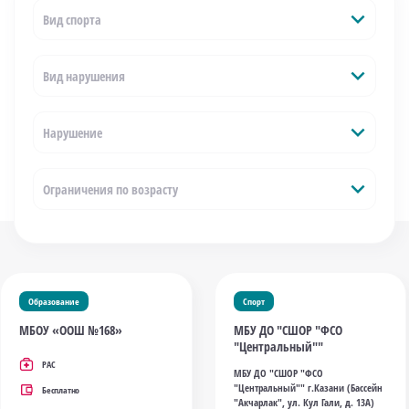
expand_more
Вид спорта
expand_more
Вид нарушения
expand_more
Нарушение
expand_more
Ограничения по возрасту
Образование
Спорт
МБОУ «ООШ №168»
МБУ ДО "СШОР "ФСО
"Центральный""
РАС
МБУ ДО "СШОР "ФСО
"Центральный"" г.Казани (Бассейн
Бесплатно
"Акчарлак", ул. Кул Гали, д. 13А)