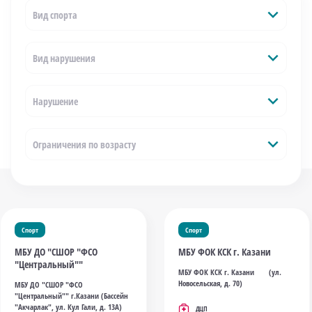
expand_more
Вид спорта
expand_more
Вид нарушения
expand_more
Нарушение
expand_more
Ограничения по возрасту
Спорт
Спорт
МБУ ДО "СШОР "ФСО
МБУ ФОК КСК г. Казани
"Центральный""
МБУ ФОК КСК г. Казани (ул.
Новосельская, д. 70)
МБУ ДО "СШОР "ФСО
"Центральный"" г.Казани (Бассейн
"Акчарлак", ул. Кул Гали, д. 13А)
ДЦП