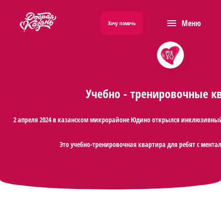
menu
Меню
Хочу помочь
Учебно - тренировочные к
2 апреля 2024 в казанском микрорайоне Юдино открылся инклюзивный 
Это учебно-тренировочная квартира для ребят с мен