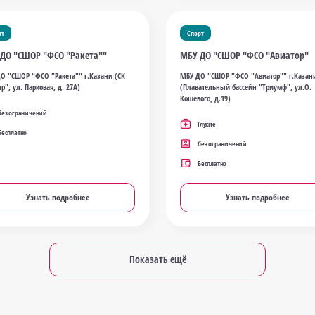
рт
Спорт
ДО "СШОР "ФСО "Ракета""
МБУ ДО "СШОР "ФСО "Авиатор"
О "СШОР "ФСО "Ракета"" г.Казани (СК
МБУ ДО "СШОР "ФСО "Авиатор"" г.Казан
р", ул. Парковая, д. 27А)
(Плавательный бассейн "Триумф", ул.О.
Кошевого, д.19)
без ограничений
Глухие
Бесплатно
без ограничений
Бесплатно
Узнать подробнее
Узнать подробнее
Показать ещё