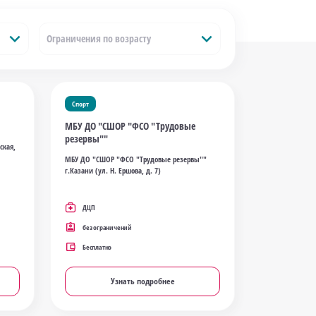
expand_more
expand_more
Ограничения по возрасту
Спорт
МБУ ДО "СШОР "ФСО "Трудовые
резервы""
ская,
МБУ ДО "СШОР "ФСО "Трудовые резервы""
г.Казани (ул. Н. Ершова, д. 7)
ДЦП
без ограничений
Бесплатно
Узнать подробнее