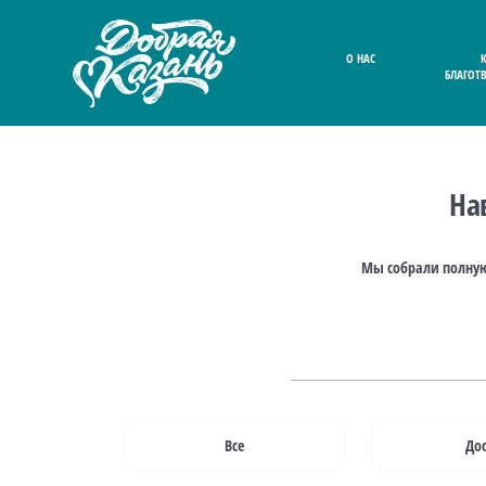
О НАС
БЛАГОТ
На
Мы собрали полную
Все
Дос