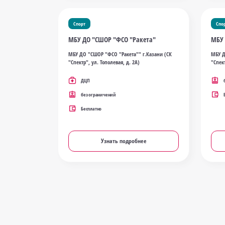
Спорт
Спо
МБУ ДО "СШОР "ФСО "Ракета"
МБУ 
МБУ ДО "СШОР "ФСО "Ракета"" г.Казани (СК
МБУ Д
"Спектр", ул. Тополевая, д. 2А)
"Спект
ДЦП
без ограничений
Бесплатно
Узнать подробнее