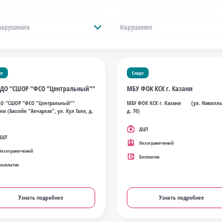
expand_more
нарушения
Нарушение
рт
Спорт
ДО "СШОР "ФСО "Центральный""
МБУ ФОК КСК г. Казани
О "СШОР "ФСО "Центральный""
МБУ ФОК КСК г. Казани (ул. Новосель
ани (Бассейн "Акчарлак", ул. Кул Гали, д.
д. 70)
ДЦП
ДЦП
без ограничений
без ограничений
Бесплатно
Бесплатно
Узнать подробнее
Узнать подробнее