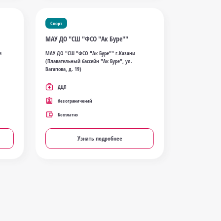
Спорт
МАУ ДО "СШ "ФСО "Ак Буре""
и
МАУ ДО "СШ "ФСО "Ак Буре"" г.Казани
(Плавательный бассейн "Ак Буре", ул.
Вагапова, д. 19)
ДЦП
без ограничений
Бесплатно
Узнать подробнее