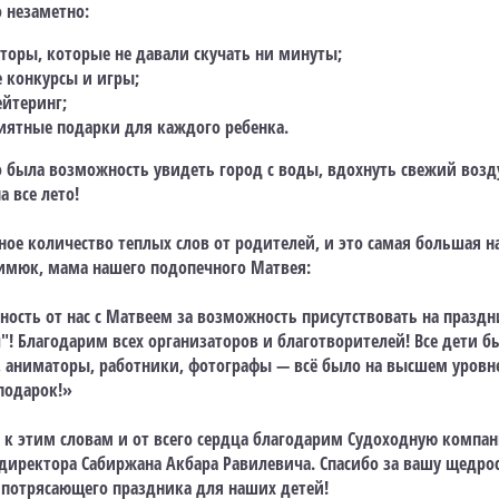
 незаметно:
торы, которые не давали скучать ни минуты;
 конкурсы и игры;
йтеринг;
риятные подарки для каждого ребенка.
о была возможность увидеть город с воды, вдохнуть свежий возд
 все лето!
е количество теплых слов от родителей, и это самая большая на
имюк, мама нашего подопечного Матвея:
ость от нас с Матвеем за возможность присутствовать на праздн
! Благодарим всех организаторов и благотворителей! Все дети б
, аниматоры, работники, фотографы — всё было на высшем уровне
подарок!»
к этим словам и от всего сердца благодарим Судоходную компа
 директора Сабиржана Акбара Равилевича. Спасибо за вашу щедро
 потрясающего праздника для наших детей!