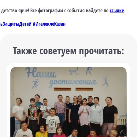
е детство ярче! Все фотографии с события найдете по
ссылке
ньЗащитыДетей
#ИгелеклеКазан
Также советуем прочитать: