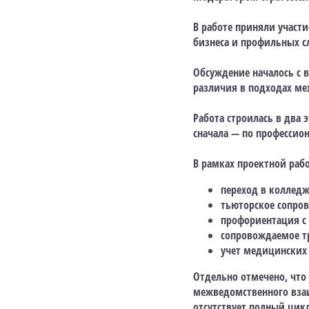
В работе приняли участи
бизнеса и профильных с
Обсуждение началось с в
различия в подходах ме
Работа строилась в два э
сначала — по профессио
В рамках проектной раб
переход в колледж
тьюторское сопро
профориентация с
сопровождаемое т
учет медицинских 
Отдельно отмечено, что 
межведомственного взаи
отсутствует полный цик