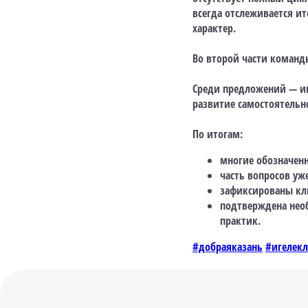
всегда отслеживается и
характер.
Во второй части команд
Среди предложений — и
развитие самостоятельно
По итогам:
многие обозначен
часть вопросов уж
зафиксированы клю
подтверждена нео
практик.
#добраяказань
#игелекл