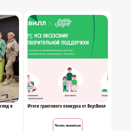
гляд в
Итоги грантового конкурса от ВкусВилл
Читать полностью