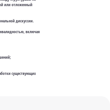
ный или отложенный
ональной дискуссии.
нвалидностью, включая
шений;
аботки существующих