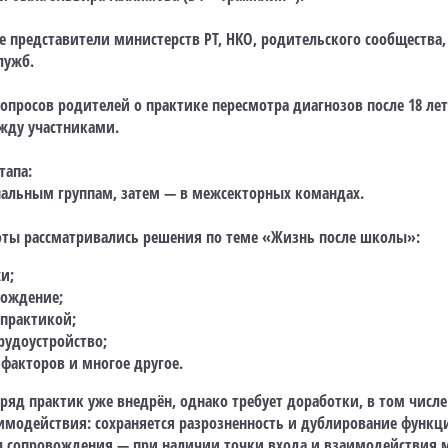
е представители министерств РТ, НКО, родительского сообщества
лужб.
опросов родителей о практике пересмотра диагнозов после 18 ле
жду участниками.
тапа:
нальным группам, затем — в межсекторных командах.
оты рассматривались решения по теме «Жизнь после школы»:
и;
вождение;
 практикой;
рудоустройство;
факторов и многое другое.
ряд практик уже внедрён, однако требует доработки, в том числе
модействия: сохраняется разрозненность и дублирование функци
л сопровождения — при наличии точки входа и взаимодействия 