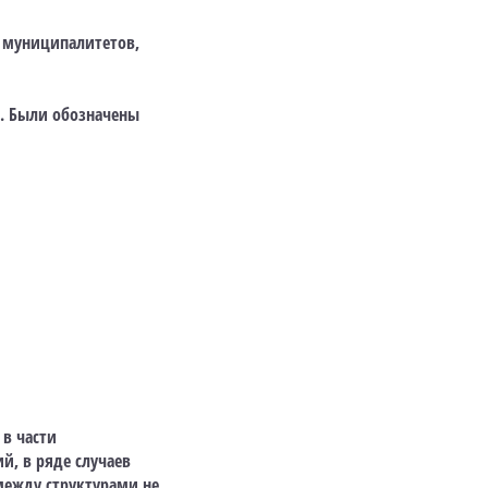
, муниципалитетов,
т. Были обозначены
 в части
й, в ряде случаев
между структурами не