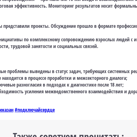
тоговая эффективность. Мониторинг результатов носит формаль
ы представили проекты. Обсуждение прошло в формате професси
нициативы по комплексному сопровождению взрослых людей с и
сти, трудовой занятости и социальных связей.
ные проблемы выведены в статус задач, требующих системных ре
е находится в процессе проработки и межсекторного диалога;
чевые разногласия в подходах к диагностике после 18 лет;
бходимость усиления межведомственного взаимодействия и дор
еказан
#подключайсердце
Также советуем прочитать: