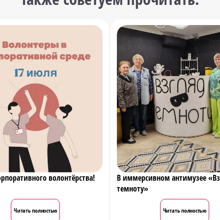
орпоративного волонтёрства!
В иммерсивном антимузее «Вз
темноту»
Читать полностью
Читать полностью