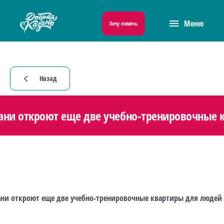
menu
Меню
Хочу помочь
Назад
arrow_back_ios
зани откроют еще две учебно-тренировочные 
зани откроют еще две учебно-тренировочные квартиры для людей