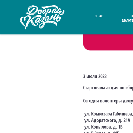
О НАС
Назад
arrow_back_ios
БЛАГОТ
3 июля 2023
Стартовала акция по сб
Сегодня волонтеры дежур
ул. Комиссара Габишева, 
ул. Адоратского, д. 21А
ул. Копылова, д. 1Б