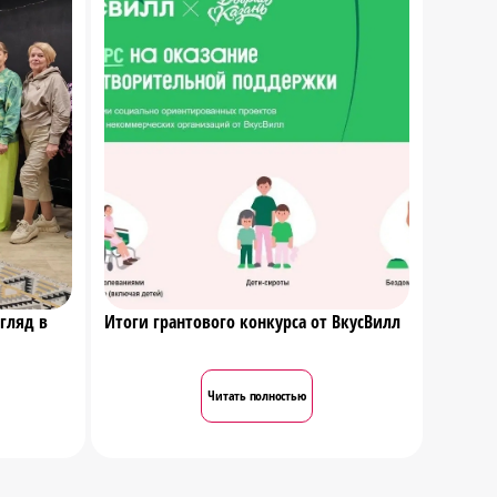
гляд в
Итоги грантового конкурса от ВкусВилл
Читать полностью