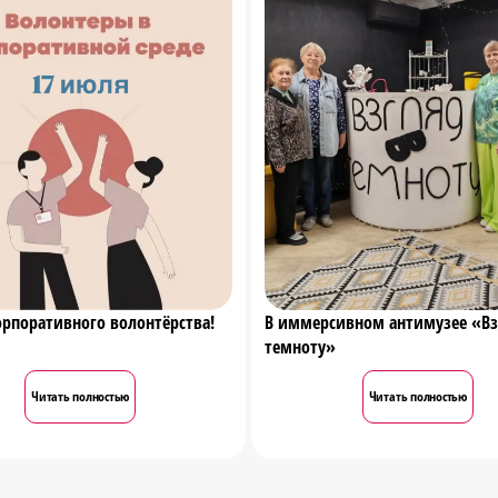
орпоративного волонтёрства!
В иммерсивном антимузее «Вз
темноту»
Читать полностью
Читать полностью