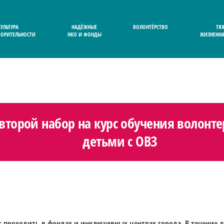
КУЛЬТУРА
НАДЁЖНЫЕ
ВОЛОНТЁРСТВО
ТЯ
ВОРИТЕЛЬНОСТИ
НКО И ФОНДЫ
ЖИЗНЕННА
 второй набор на курс обучения волонте
детьми с ОВЗ
т проходить в фондах и инклюзивных центрах города. В течение 