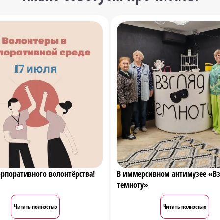
орпоративного волонтёрства!
В иммерсивном антимузее «Вз
темноту»
Читать полностью
Читать полностью