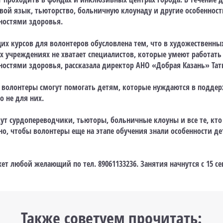
вой язык, тьюторство, больничную клоунаду и другие особенност
остями здоровья.
х курсов для волонтеров обусловлена тем, что в художественных
х учреждениях не хватает специалистов, которые умеют работать 
стями здоровья, рассказала директор АНО «Добрая Казань» Тат
 волонтеры смогут помогать детям, которые нуждаются в поддер
о не для них.
ут сурдопереводчики, тьюторы, больничные клоуны и все те, кто
но, чтобы волонтеры еще на этапе обучения знали особенности д
ет любой желающий по тел. 89061133236. Занятия начнутся с 15 се
Также советуем прочитать: