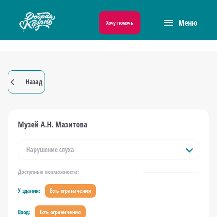
menu
Меню
Хочу помочь
Назад
arrow_back_ios
Музей А.Н. Мазитова
expand_more
Нарушение слуха
Доступные возможности:
У здания:
Есть ограничения
Вход:
Есть ограничения