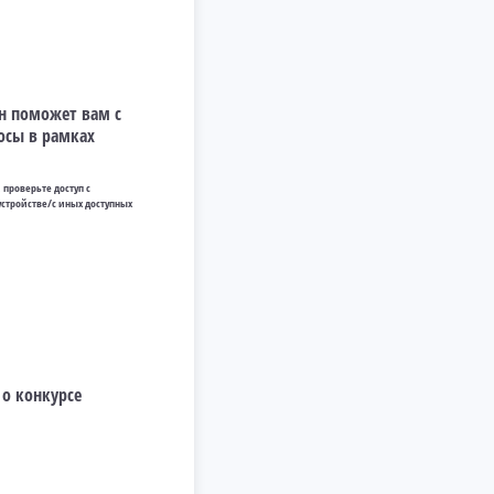
Он поможет вам с
осы в рамках
проверьте доступ с
стройстве/с иных доступных
о конкурсе