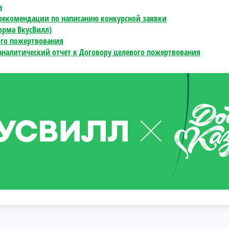
а
рекомендации по написанию конкурсной заявки
орма ВкусВилл)
ого пожертвования
аналитический отчет к Договору целевого пожертвования