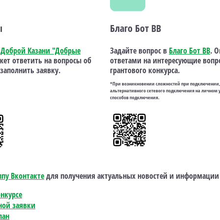
ы
Благо Бот ВВ
 Доброй Казани "Добрые
Задайте вопрос в
Благо Бот ВВ
. 
жет ответить на вопросы об
ответами на интересующие вопр
 заполнить заявку.
грантового конкурса.
*При возникновении сложностей при подключении, 
альтернативного сетевого подключения на личном у
способов подключения.
ппу Вконтакте
для получения актуальных новостей и информации 
нкурсе
ной заявки
лан