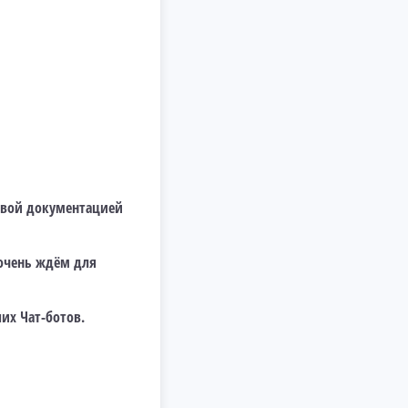
товой документацией
 очень ждём для
их Чат-ботов.